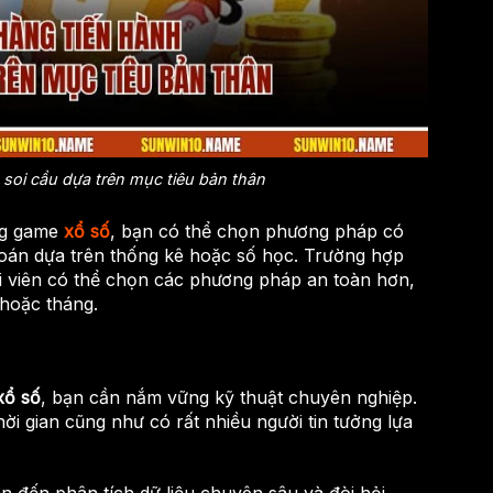
soi cầu dựa trên mục tiêu bản thân
ng game
xổ số
, bạn có thể chọn phương pháp có
oán dựa trên thống kê hoặc số học. Trường hợp
ội viên có thể chọn các phương pháp an toàn hơn,
hoặc tháng.
xổ số
, bạn cần nắm vững kỹ thuật chuyên nghiệp.
i gian cũng như có rất nhiều người tin tưởng lựa
 đến phân tích dữ liệu chuyên sâu và đòi hỏi