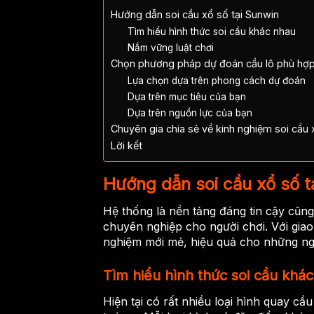
Hướng dẫn soi cầu xổ số tại Sunwin
Tìm hiểu hình thức soi cầu khác nhau
Nắm vững luật chơi
Chọn phương pháp dự đoán cầu lô phù hợ
Lựa chọn dựa trên phong cách dự đoán
Dựa trên mục tiêu của bạn
Dựa trên nguồn lực của bạn
Chuyên gia chia sẻ về kinh nghiệm soi cầu 
Lời kết
Hướng dẫn soi cầu xổ số t
Hệ thống là nền tảng đáng tin cậy cũn
chuyên nghiệp cho người chơi. Với giao 
nghiệm mới mẻ, hiệu quả cho những ng
Tìm hiểu hình thức soi cầu khá
Hiện tại có rất nhiều loại hình quay cầ