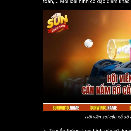
toán,… Mỗi loại hình có đặc điểm khá
Hội viên soi cầu xổ số
Truyền thống: Loại hình này sử dụng