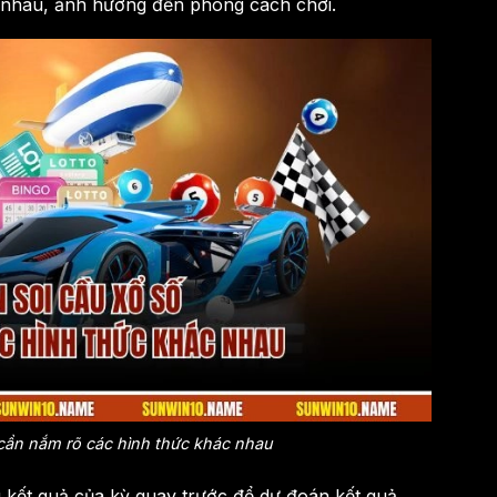
c nhau, ảnh hưởng đến phong cách chơi.
 cần nắm rõ các hình thức khác nhau
 kết quả của kỳ quay trước để dự đoán kết quả