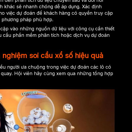
ách khác sẽ nhanh chóng dễ áp dụng. Xác định
cho việc dự đoán để khách hàng có quyền truy cập
n phương pháp phù hợp.
ập vào những nguồn dữ liệu với công cụ cần thiết
êu cầu phần mềm phân tích hoặc dịch vụ dự đoán
h nghiệm soi cầu xổ số hiệu quả
ều người ưa chuộng trong việc dự đoán các lô có
 quay. Hội viên hãy cùng xem qua những tổng hợp