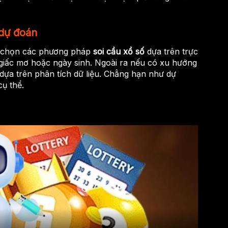
 dự đoán
ể chọn các phương pháp
soi cầu xổ số
dựa trên trực
giấc mơ hoặc ngày sinh. Ngoài ra nếu có xu hướng
ựa trên phân tích dữ liệu. Chẳng hạn như dự
cụ thể.