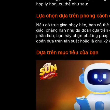
hợp lý hơn, cụ thể như sau:
Lựa chọn dựa trên phong cách
Nếu có trực giác nhạy bén, bạn có th
giác, chẳng hạn như dự đoán dựa trên 
phân tích, bạn hãy chọn phương pháp d
đoán dựa trên tần suất hoặc là chu kỳ 
Dựa trên mục tiêu của bạn