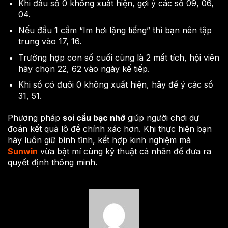
Khi đầu số 0 không xuất hiện, gợi ý các số 09, 06,
04.
Nếu đầu 1 cầm “Im hơi lặng tiếng” thì bạn nên tập
trung vào 17, 16.
Trường hợp con số cuối cùng là 2 mất tích, hội viên
hãy chọn 22, 62 vào ngày kế tiếp.
Khi số có đuôi 0 không xuất hiện, hãy để ý các số
31, 51.
Phương pháp
soi cầu bạc nhớ
giúp người chơi dự
đoán kết quả lô đề chính xác hơn. Khi thực hiện bạn
hãy luôn giữ bình tĩnh, kết hợp kinh nghiệm mà
Sunwin
vừa bật mí cùng kỹ thuật cá nhân để đưa ra
quyết định thông minh.