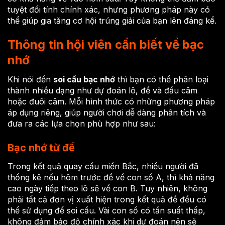
tuyệt đối tính chính xác, nhưng phương pháp này có
thể giúp gia tăng cơ hội trúng giải của bạn lên đáng kể.
Thông tin hội viên cần biết về bạc
nhớ
Khi nói đến
soi cầu bạc nhớ
thì bạn có thể phân loại
thành nhiều dạng như dự đoán lô, đề và đầu câm
hoặc đuôi câm. Mỗi hình thức có những phương pháp
áp dụng riêng, giúp người chơi dễ dàng phân tích và
đưa ra các lựa chọn phù hợp như sau:
Bạc nhớ từ đề
Trong kết quả quay cầu miền Bắc, nhiều người đã
thống kê nếu hôm trước đề về con số A, thì khả năng
cao ngày tiếp theo lô sẽ về con B. Tuy nhiên, không
phải tất cả đơn vị xuất hiện trong kết quả đề đều có
thể sử dụng để soi cầu. Vài con số có tần suất thấp,
không đảm bảo độ chính xác khi dự đoán nên sẽ