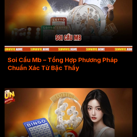
Soi Cầu Mb – Tổng Hợp Phương Pháp
Chuẩn Xác Từ Bậc Thầy