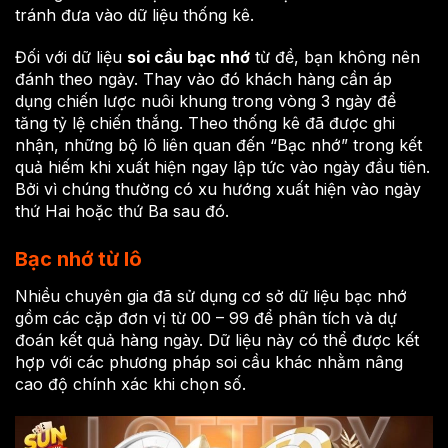
tránh đưa vào dữ liệu thống kê.
Đối với dữ liệu
soi cầu bạc nhớ
từ đề, bạn không nên
đánh theo ngày. Thay vào đó khách hàng cần áp
dụng chiến lược nuôi khung trong vòng 3 ngày để
tăng tỷ lệ chiến thắng. Theo thống kê đã được ghi
nhận, những bộ lô liên quan đến “Bạc nhớ” trong kết
quả hiếm khi xuất hiện ngay lập tức vào ngày đầu tiên.
Bởi vì chúng thường có xu hướng xuất hiện vào ngày
thứ Hai hoặc thứ Ba sau đó.
Bạc nhớ từ lô
Nhiều chuyên gia đã sử dụng cơ sở dữ liệu bạc nhớ
gồm các cặp đơn vị từ 00 – 99 để phân tích và dự
đoán kết quả hàng ngày. Dữ liệu này có thể được kết
hợp với các phương pháp soi cầu khác nhằm nâng
cao độ chính xác khi chọn số.