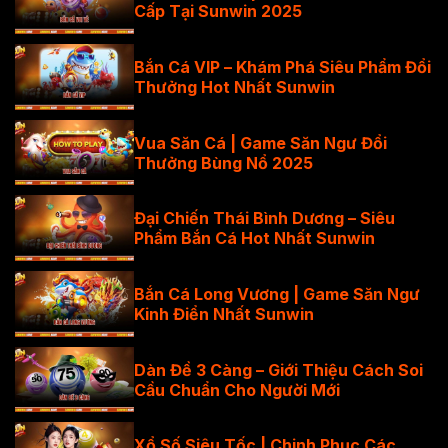
Cấp Tại Sunwin 2025
Bắn Cá VIP – Khám Phá Siêu Phẩm Đổi
Thưởng Hot Nhất Sunwin
Vua Săn Cá | Game Săn Ngư Đổi
Thưởng Bùng Nổ 2025
Đại Chiến Thái Bình Dương – Siêu
Phẩm Bắn Cá Hot Nhất Sunwin
Bắn Cá Long Vương | Game Săn Ngư
Kinh Điển Nhất Sunwin
Dàn Đề 3 Càng – Giới Thiệu Cách Soi
Cầu Chuẩn Cho Người Mới
Xổ Số Siêu Tốc | Chinh Phục Các