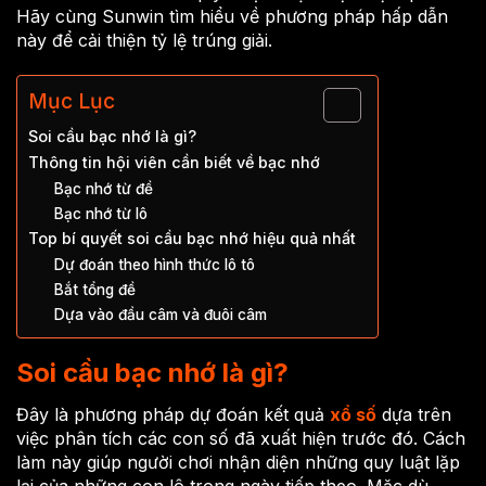
Hãy cùng Sunwin tìm hiểu về phương pháp hấp dẫn
này để cải thiện tỷ lệ trúng giải.
Mục Lục
Soi cầu bạc nhớ là gì?
Thông tin hội viên cần biết về bạc nhớ
Bạc nhớ từ đề
Bạc nhớ từ lô
Top bí quyết soi cầu bạc nhớ hiệu quả nhất
Dự đoán theo hình thức lô tô
Bắt tổng đề
Dựa vào đầu câm và đuôi câm
Soi cầu bạc nhớ là gì?
Đây là phương pháp dự đoán kết quả
xổ số
dựa trên
việc phân tích các con số đã xuất hiện trước đó. Cách
làm này giúp người chơi nhận diện những quy luật lặp
lại của những con lô trong ngày tiếp theo. Mặc dù