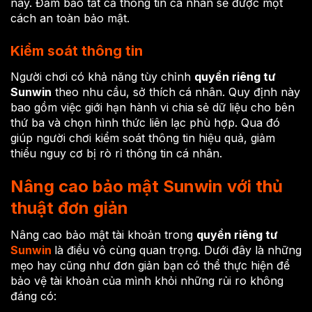
này. Đảm bảo tất cả thông tin cá nhân sẽ được một
cách an toàn bảo mật.
Kiểm soát thông tin
Người chơi có khả năng tùy chỉnh
quyền riêng tư
Sunwin
theo nhu cầu, sở thích cá nhân. Quy định này
bao gồm việc giới hạn hành vi chia sẻ dữ liệu cho bên
thứ ba và chọn hình thức liên lạc phù hợp. Qua đó
giúp người chơi kiểm soát thông tin hiệu quả, giảm
thiểu nguy cơ bị rò rỉ thông tin cá nhân.
Nâng cao bảo mật Sunwin với thủ
thuật đơn giản
Nâng cao bảo mật tài khoản trong
quyền riêng tư
Sunwin
là điều vô cùng quan trọng. Dưới đây là những
mẹo hay cũng như đơn giản bạn có thể thực hiện để
bảo vệ tài khoản của mình khỏi những rủi ro không
đáng có: