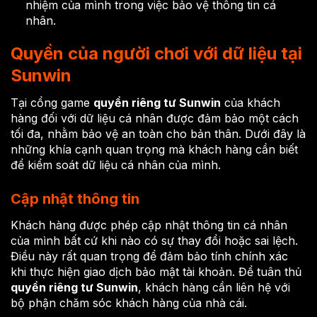
nhiệm của mình trong việc bảo vệ thông tin cá
nhân.
Quyền của người chơi với dữ liệu tại
Sunwin
Tại cổng game
quyền riêng tư Sunwin
của khách
hàng đối với dữ liệu cá nhân được đảm bảo một cách
tối đa, nhằm bảo vệ an toàn cho bản thân. Dưới đây là
những khía cạnh quan trọng mà khách hàng cần biết
để kiểm soát dữ liệu cá nhân của mình.
Cập nhật thông tin
Khách hàng được phép cập nhật thông tin cá nhân
của mình bất cứ khi nào có sự thay đổi hoặc sai lệch.
Điều này rất quan trọng để đảm bảo tính chính xác
khi thực hiện giao dịch bảo mật tài khoản. Để tuân thủ
quyền riêng tư Sunwin
, khách hàng cần liên hệ với
bộ phận chăm sóc khách hàng của nhà cái.