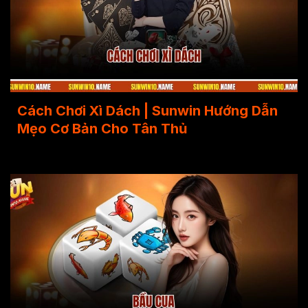
Cách Chơi Xì Dách | Sunwin Hướng Dẫn
Mẹo Cơ Bản Cho Tân Thủ