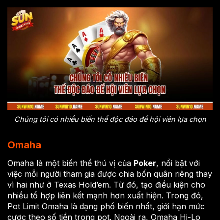
Chúng tôi có nhiều biến thể độc đáo để hội viên lựa chọn
Omaha
Omaha là một biến thể thú vị của
Poker
, nổi bật với
việc mỗi người tham gia được chia bốn quân riêng thay
vì hai như ở Texas Hold’em. Từ đó, tạo điều kiện cho
nhiều tổ hợp liên kết mạnh hơn xuất hiện. Trong đó,
Pot Limit Omaha là dạng phổ biến nhất, giới hạn mức
cược theo số tiền trong pot. Ngoài ra, Omaha Hi-Lo