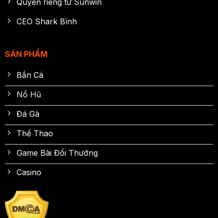
Quyền riêng tư Sunwin
CEO Shark Bình
SẢN PHẨM
Bắn Cá
Nổ Hũ
Đá Gà
Thể Thao
Game Bài Đổi Thưởng
Casino