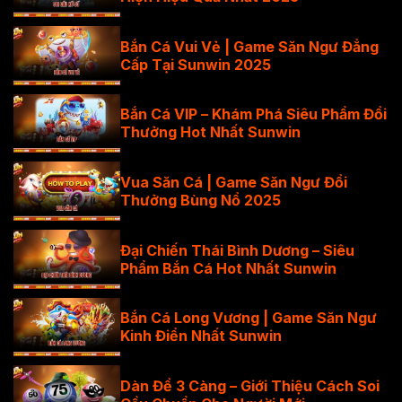
Bắn Cá Vui Vẻ | Game Săn Ngư Đẳng
Cấp Tại Sunwin 2025
Bắn Cá VIP – Khám Phá Siêu Phẩm Đổi
Thưởng Hot Nhất Sunwin
Vua Săn Cá | Game Săn Ngư Đổi
Thưởng Bùng Nổ 2025
Đại Chiến Thái Bình Dương – Siêu
Phẩm Bắn Cá Hot Nhất Sunwin
Bắn Cá Long Vương | Game Săn Ngư
Kinh Điển Nhất Sunwin
Dàn Đề 3 Càng – Giới Thiệu Cách Soi