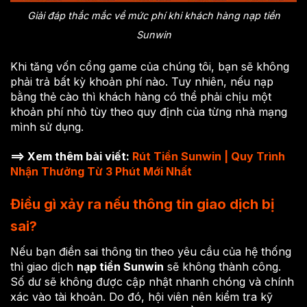
Giải đáp thắc mắc về mức phí khi khách hàng nạp tiền
Sunwin
Khi tăng vốn cổng game của chúng tôi, bạn sẽ không
phải trả bất kỳ khoản phí nào. Tuy nhiên, nếu nạp
bằng thẻ cào thì khách hàng có thể phải chịu một
khoản phí nhỏ tùy theo quy định của từng nhà mạng
mình sử dụng.
==> Xem thêm bài viết:
Rút Tiền Sunwin | Quy Trình
Nhận Thưởng Từ 3 Phút Mới Nhất
Điều gì xảy ra nếu thông tin giao dịch bị
sai?
Nếu bạn điền sai thông tin theo yêu cầu của hệ thống
thì giao dịch
nạp tiền Sunwin
sẽ không thành công.
Số dư sẽ không được cập nhật nhanh chóng và chính
xác vào tài khoản. Do đó, hội viên nên kiểm tra kỹ