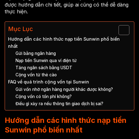
được hướng dẫn chi tiết, giúp ai cũng có thể dễ dàng
thực hiện.
Mục Lục
Hướng dẫn các hình thức nạp tiền Sunwin phổ biến
nhất
Gửi bằng ngân hàng
Nạp tiền Sunwin qua ví điện tử
Tăng ngân sách bằng USDT
Cộng vốn từ thẻ cào
FAQ về quá trình cộng vốn tại Sunwin
Gửi vốn nhờ ngân hàng người khác được không?
Cộng vốn có tốn phí không?
Điều gì xảy ra nếu thông tin giao dịch bị sai?
Hướng dẫn các hình thức nạp tiền
Sunwin phổ biến nhất