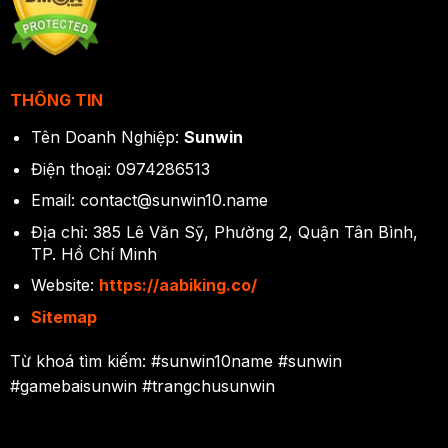
THÔNG TIN
Tên Doanh Nghiệp:
Sunwin
Điện thoại: 0974286513
Email:
contact@sunwin10.name
Địa chỉ: 385 Lê Văn Sỹ, Phường 2, Quận Tân Bình,
TP. Hồ Chí Minh
Website:
https://aabiking.co/
Sitemap
Từ khoá tìm kiếm: #sunwin10name #sunwin
#gamebaisunwin #trangchusunwin