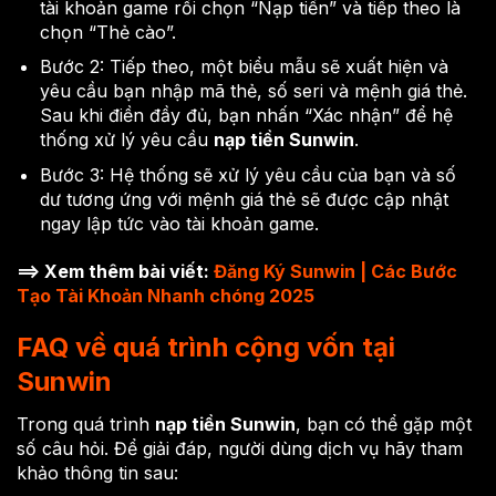
tài khoản game rồi chọn “Nạp tiền” và tiếp theo là
chọn “Thẻ cào”.
Bước 2: Tiếp theo, một biểu mẫu sẽ xuất hiện và
yêu cầu bạn nhập mã thẻ, số seri và mệnh giá thẻ.
Sau khi điền đầy đủ, bạn nhấn “Xác nhận” để hệ
thống xử lý yêu cầu
nạp tiền Sunwin
.
Bước 3: Hệ thống sẽ xử lý yêu cầu của bạn và số
dư tương ứng với mệnh giá thẻ sẽ được cập nhật
ngay lập tức vào tài khoản game.
==> Xem thêm bài viết:
Đăng Ký Sunwin | Các Bước
Tạo Tài Khoản Nhanh chóng 2025
FAQ về quá trình cộng vốn tại
Sunwin
Trong quá trình
nạp tiền Sunwin
, bạn có thể gặp một
số câu hỏi. Để giải đáp, người dùng dịch vụ hãy tham
khảo thông tin sau: