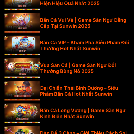
Hiện Hiệu Quả Nhất 2025
Bắn Cá Vui Vẻ | Game Săn Ngư Đẳng
Cấp Tại Sunwin 2025
Bắn Cá VIP – Khám Phá Siêu Phẩm Đổi
Thưởng Hot Nhất Sunwin
Vua Săn Cá | Game Săn Ngư Đổi
Thưởng Bùng Nổ 2025
Đại Chiến Thái Bình Dương – Siêu
Phẩm Bắn Cá Hot Nhất Sunwin
Bắn Cá Long Vương | Game Săn Ngư
Kinh Điển Nhất Sunwin
Dàn Đề 3 Càng – Giới Thiệu Cách Soi