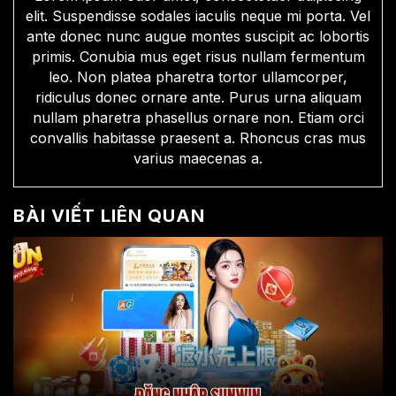
elit. Suspendisse sodales iaculis neque mi porta. Vel
ante donec nunc augue montes suscipit ac lobortis
primis. Conubia mus eget risus nullam fermentum
leo. Non platea pharetra tortor ullamcorper,
ridiculus donec ornare ante. Purus urna aliquam
nullam pharetra phasellus ornare non. Etiam orci
convallis habitasse praesent a. Rhoncus cras mus
varius maecenas a.
BÀI VIẾT LIÊN QUAN