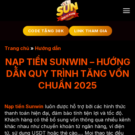
Bỏ
qua
nội
dung
CODE TẶNG 38K
LINK THAM GIA
Trang chủ
»
Hướng dẫn
NẠP TIỀN SUNWIN – HƯỚNG
DẪN QUY TRÌNH TĂNG VỐN
CHUẨN 2025
Nạp tiền Sunwin
luôn được hỗ trợ bởi các hình thức
thanh toán hiện đại, đảm bảo tính tiện lợi và tốc độ.
Khách hàng có thể bổ sung vốn thông qua nhiều kênh
khác nhau như chuyển khoản từ ngân hàng, ví điện
tử, sử dụng USDT hoặc thẻ cào,… Mọi thao tác đều