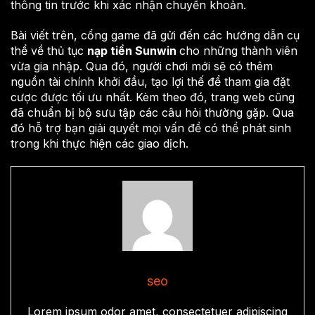
thông tin trước khi xác nhận chuyển khoản.
Bài viết trên, cổng game đã gửi đến các hướng dẫn cụ
thể về thủ tục
nạp tiền Sunwin
cho những thành viên
vừa gia nhập. Qua đó, người chơi mới sẽ có thêm
nguồn tài chính khởi đầu, tạo lợi thế để tham gia đặt
cược được tối ưu nhất. Kèm theo đó, trang web cũng
đã chuẩn bị bộ sưu tập các câu hỏi thường gặp. Qua
đó hỗ trợ bạn giải quyết mọi vấn đề có thể phát sinh
trong khi thực hiện các giao dịch.
seo
Lorem ipsum odor amet, consectetuer adipiscing