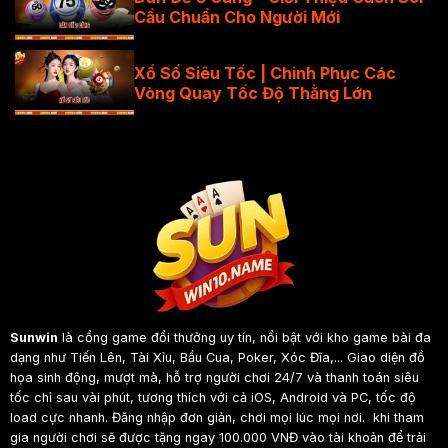
Cầu Chuẩn Cho Người Mới
Xổ Số Siêu Tốc | Chinh Phục Các
Vòng Quay Tốc Độ Thằng Lớn
Sunwin
là cổng game đổi thưởng uy tín, nổi bật với kho game bài đa
dạng như Tiến Lên, Tài Xỉu, Bầu Cua, Poker, Xóc Đĩa,... Giao diện đồ
họa sinh động, mượt mà, hỗ trợ người chơi 24/7 và thanh toán siêu
tốc chỉ sau vài phút, tương thích với cả iOS, Android và PC, tốc độ
load cực nhanh. Đăng nhập đơn giản, chơi mọi lúc mọi nơi. khi tham
gia người chơi sẽ được tặng ngay 100.000 VNĐ vào tài khoản để trải