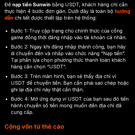
Để
nạp tiền Sunwin
bằng USDT, khách hàng chỉ cần
thực hiện 4 bước đơn giản. Dưới đây là toàn bộ
hướng
dẫn
chi tiết được thiết lập trên hệ thống:
Bước 1: Truy cập trang chủ chính thức của cổng
game đồng thời đăng nhập vào tài khoản cá nhân.
Bước 2: Ngay khi đăng nhập thành công, bạn hãy
di chuyển đến và nhấp vào chức năng “Nạp tiền”.
Tại phần lựa chọn phương thức thanh toán khách
hàng cần chọn “USDT”.
Bước 3: Trên màn hình, bạn sẽ thấy địa chỉ ví
USDT để chuyển tiền. Bạn cần phải sao chép hoặc
ghi lại địa chỉ này thật cẩn thận.
Bước 4: Mở ứng dụng ví USDT của bạn sau đó tiến
hành chuyển số tiền mong muốn đến địa chỉ đã
cung cấp.
Cộng vốn từ thẻ cào