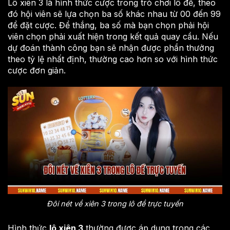
Lô xiên 3 là hình thức cược trong trò chơi lô đề, theo
đó hội viên sẽ lựa chọn ba số khác nhau từ 00 đến 99
để đặt cược. Để thắng, ba số mà bạn chọn phải hội
viên chọn phải xuất hiện trong kết quả quay cầu. Nếu
dự đoán thành công bạn sẽ nhận được phần thưởng
theo tỷ lệ nhất định, thường cao hơn so với hình thức
cược đơn giản.
Đôi nét về xiên 3 trong lô đề trực tuyến
Hình thức
lô xiên 3
thường được áp dụng trong các