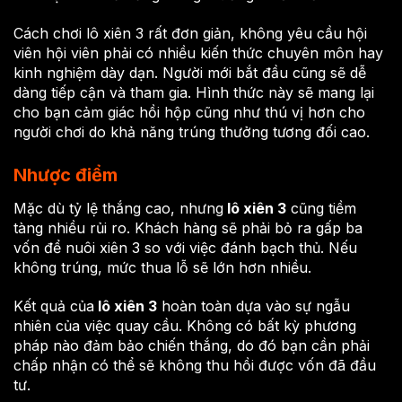
Cách chơi lô xiên 3 rất đơn giản, không yêu cầu hội
viên hội viên phải có nhiều kiến thức chuyên môn hay
kinh nghiệm dày dạn. Người mới bắt đầu cũng sẽ dễ
dàng tiếp cận và tham gia. Hình thức này sẽ mang lại
cho bạn cảm giác hồi hộp cũng như thú vị hơn cho
người chơi do khả năng trúng thưởng tương đối cao.
Nhược điểm
Mặc dù tỷ lệ thắng cao, nhưng
lô xiên 3
cũng tiềm
tàng nhiều rủi ro. Khách hàng sẽ phải bỏ ra gấp ba
vốn để nuôi xiên 3 so với việc đánh bạch thủ. Nếu
không trúng, mức thua lỗ sẽ lớn hơn nhiều.
Kết quả của
lô xiên 3
hoàn toàn dựa vào sự ngẫu
nhiên của việc quay cầu. Không có bất kỳ phương
pháp nào đảm bảo chiến thắng, do đó bạn cần phải
chấp nhận có thể sẽ không thu hồi được vốn đã đầu
tư.