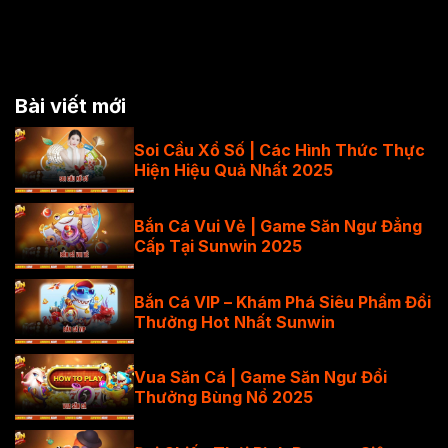
Bài viết mới
Soi Cầu Xổ Số | Các Hình Thức Thực
Hiện Hiệu Quả Nhất 2025
Bắn Cá Vui Vẻ | Game Săn Ngư Đẳng
Cấp Tại Sunwin 2025
Bắn Cá VIP – Khám Phá Siêu Phẩm Đổi
Thưởng Hot Nhất Sunwin
Vua Săn Cá | Game Săn Ngư Đổi
Thưởng Bùng Nổ 2025