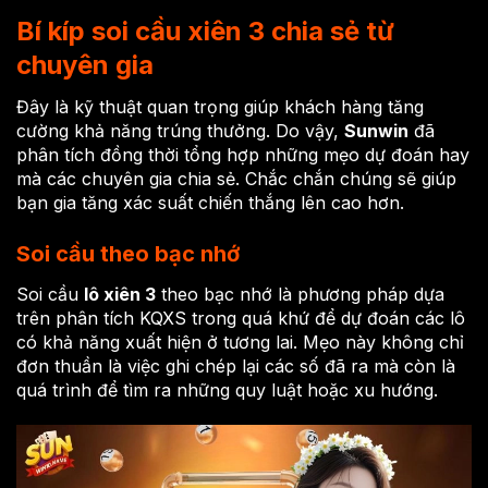
Bí kíp soi cầu xiên 3 chia sẻ từ
chuyên gia
Đây là kỹ thuật quan trọng giúp khách hàng tăng
cường khả năng trúng thưởng. Do vậy,
Sunwin
đã
phân tích đồng thời tổng hợp những mẹo dự đoán hay
mà các chuyên gia chia sẻ. Chắc chắn chúng sẽ giúp
bạn gia tăng xác suất chiến thắng lên cao hơn.
Soi cầu theo bạc nhớ
Soi cầu
lô xiên 3
theo bạc nhớ là phương pháp dựa
trên phân tích KQXS trong quá khứ để dự đoán các lô
có khả năng xuất hiện ở tương lai. Mẹo này không chỉ
đơn thuần là việc ghi chép lại các số đã ra mà còn là
quá trình để tìm ra những quy luật hoặc xu hướng.