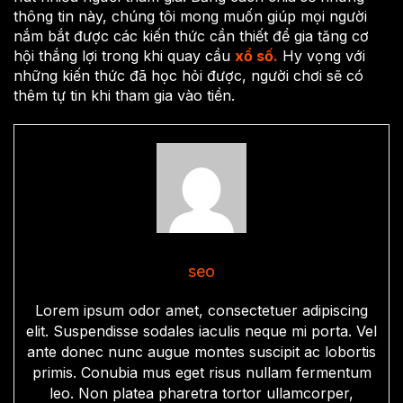
thông tin này, chúng tôi mong muốn giúp mọi người
nắm bắt được các kiến thức cần thiết để gia tăng cơ
hội thắng lợi trong khi quay cầu
xổ số.
Hy vọng với
những kiến thức đã học hỏi được, người chơi sẽ có
thêm tự tin khi tham gia vào tiền.
seo
Lorem ipsum odor amet, consectetuer adipiscing
elit. Suspendisse sodales iaculis neque mi porta. Vel
ante donec nunc augue montes suscipit ac lobortis
primis. Conubia mus eget risus nullam fermentum
leo. Non platea pharetra tortor ullamcorper,