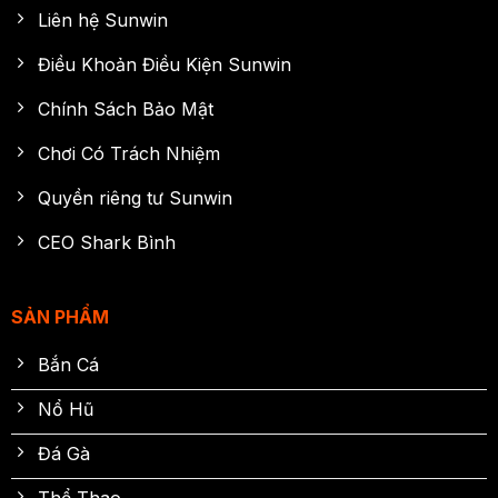
Liên hệ Sunwin
Điều Khoản Điều Kiện Sunwin
Chính Sách Bảo Mật
Chơi Có Trách Nhiệm
Quyền riêng tư Sunwin
CEO Shark Bình
SẢN PHẨM
Bắn Cá
Nổ Hũ
Đá Gà
Thể Thao