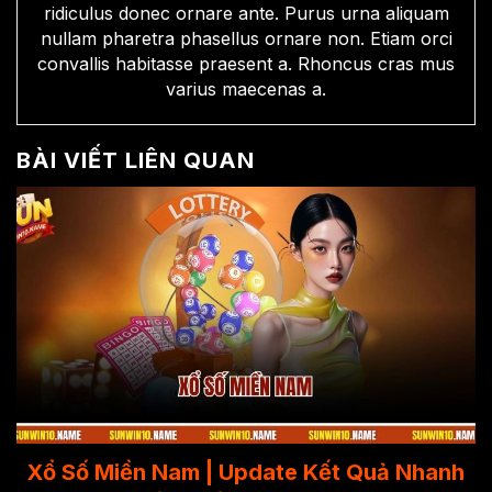
ridiculus donec ornare ante. Purus urna aliquam
nullam pharetra phasellus ornare non. Etiam orci
convallis habitasse praesent a. Rhoncus cras mus
varius maecenas a.
BÀI VIẾT LIÊN QUAN
Xổ Số Miền Nam | Update Kết Quả Nhanh