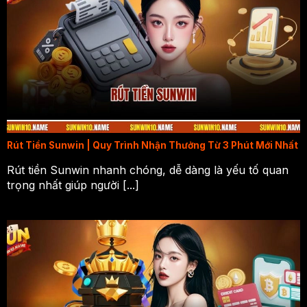
Rút Tiền Sunwin | Quy Trình Nhận Thưởng Từ 3 Phút Mới Nhất
Rút tiền Sunwin nhanh chóng, dễ dàng là yếu tố quan
trọng nhất giúp người [...]