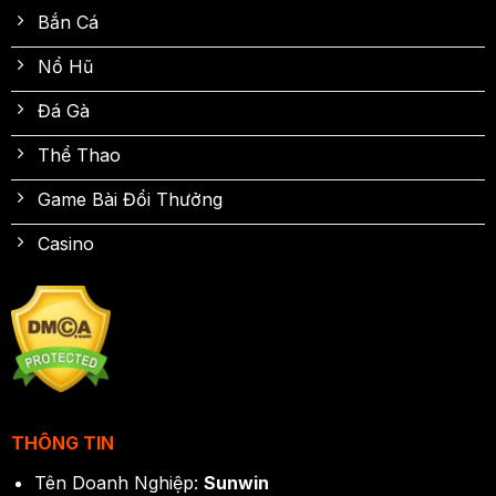
Bắn Cá
Nổ Hũ
Đá Gà
Thể Thao
Game Bài Đổi Thưởng
Casino
THÔNG TIN
Tên Doanh Nghiệp:
Sunwin