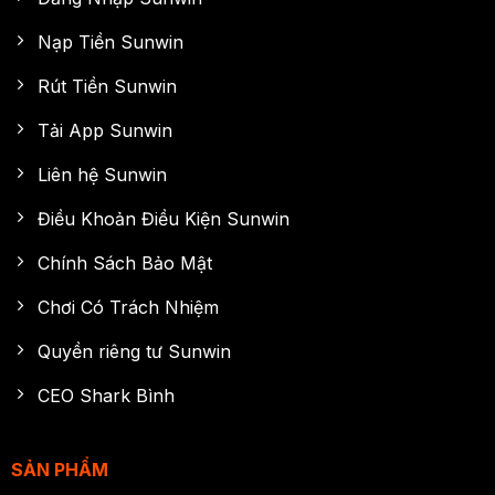
Nạp Tiền Sunwin
Rút Tiền Sunwin
Tải App Sunwin
Liên hệ Sunwin
Điều Khoản Điều Kiện Sunwin
Chính Sách Bảo Mật
Chơi Có Trách Nhiệm
Quyền riêng tư Sunwin
CEO Shark Bình
SẢN PHẨM