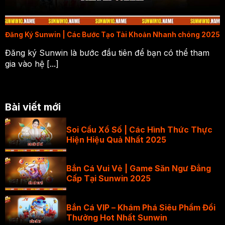
Đăng Ký Sunwin | Các Bước Tạo Tài Khoản Nhanh chóng 2025
Đăng ký Sunwin là bước đầu tiên để bạn có thể tham
gia vào hệ [...]
Bài viết mới
Soi Cầu Xổ Số | Các Hình Thức Thực
Hiện Hiệu Quả Nhất 2025
Bắn Cá Vui Vẻ | Game Săn Ngư Đẳng
Cấp Tại Sunwin 2025
Bắn Cá VIP – Khám Phá Siêu Phẩm Đổi
Thưởng Hot Nhất Sunwin