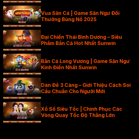
Vua Săn Cá | Game Săn Ngư Đổi
Thưởng Bùng Nổ 2025
Đại Chiến Thái Bình Dương – Siêu
Phẩm Bắn Cá Hot Nhất Sunwin
Bắn Cá Long Vương | Game Săn Ngư
Kinh Điển Nhất Sunwin
Dàn Đề 3 Càng – Giới Thiệu Cách Soi
Cầu Chuẩn Cho Người Mới
Xổ Số Siêu Tốc | Chinh Phục Các
Vòng Quay Tốc Độ Thằng Lớn