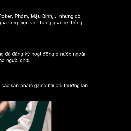
, Poker, Phỏm, Mậu Binh,… nhưng có
quà tặng hiện vật thông qua hệ thống
ảng đã đăng ký hoạt động ở nước ngoài
ho người chơi.
úp các sản phẩm game bài đổi thưởng lan