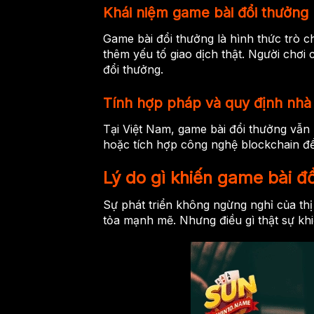
Khái niệm game bài đổi thưởng l
Game bài đổi thưởng là hình thức trò
thêm yếu tố giao dịch thật. Người chơi
đổi thưởng.
Tính hợp pháp và quy định nhà 
Tại Việt Nam, game bài đổi thưởng vẫn
hoặc tích hợp công nghệ blockchain để
Lý do gì khiến game bài đ
Sự phát triển không ngừng nghỉ của thị
tỏa mạnh mẽ. Nhưng điều gì thật sự khi