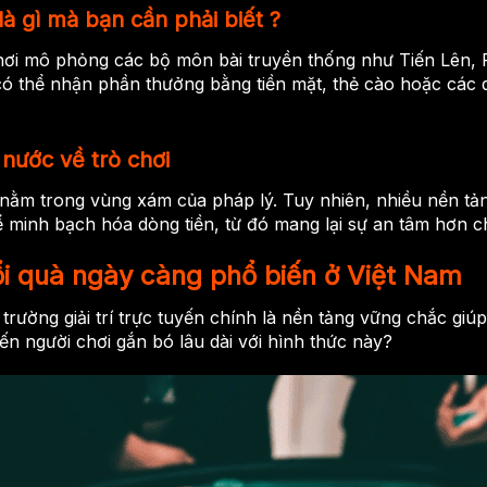
à gì mà bạn cần phải biết ?
 chơi mô phỏng các bộ môn bài truyền thống như Tiến Lên
 có thể nhận phần thưởng bằng tiền mặt, thẻ cào hoặc các 
nước về trò chơi
 nằm trong vùng xám của pháp lý. Tuy nhiên, nhiều nền t
 minh bạch hóa dòng tiền, từ đó mang lại sự an tâm hơn c
ổi quà ngày càng phổ biến ở Việt Nam
 trường giải trí trực tuyến chính là nền tảng vững chắc gi
ến người chơi gắn bó lâu dài với hình thức này?