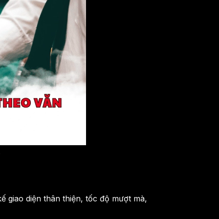
ế giao diện thân thiện, tốc độ mượt mà,