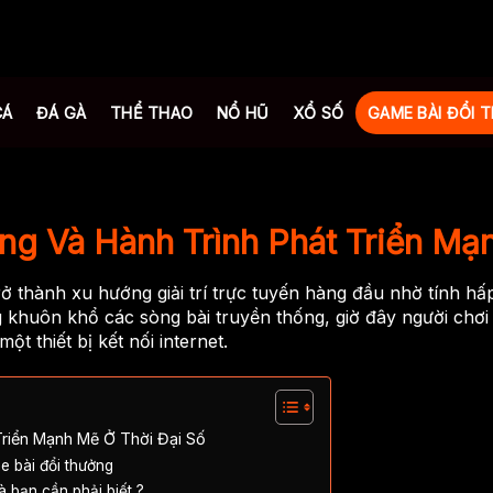
CÁ
ĐÁ GÀ
THỂ THAO
NỔ HŨ
XỔ SỐ
GAME BÀI ĐỔI 
g Và Hành Trình Phát Triển Mạ
 thành xu hướng giải trí trực tuyến hàng đầu nhờ tính hấp
ng khuôn khổ các sòng bài truyền thống, giờ đây người chơi
ột thiết bị kết nối internet.
riển Mạnh Mẽ Ở Thời Đại Số
e bài đổi thưởng
à bạn cần phải biết ?