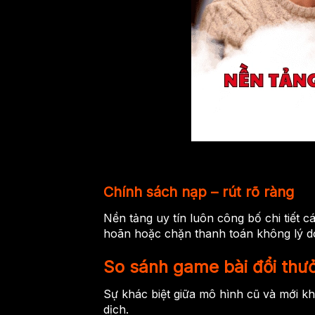
Chính sách nạp – rút rõ ràng
Nền tảng uy tín luôn công bố chi tiết cá
hoãn hoặc chặn thanh toán không lý d
So sánh game bài đổi thưở
Sự khác biệt giữa mô hình cũ và mới k
dịch.