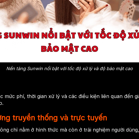
Nền tảng Sunwin nổi bật với tốc độ xử lý và độ bảo mật cao
c mức phí, thời gian xử lý và các điều kiện liên quan đến gi
o.
ng truyền thống và trực tuyến
hông chỉ nằm ở hình thức mà còn ở trải nghiệm người dùng