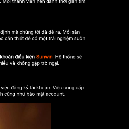
. Mỗi thành viên nên dành thời gian tìm
định mà chúng tôi đã đề ra. Mỗi sản
iệc cần thiết để có một trải nghiệm suôn
khoản điều kiện
Sunwin
. Hệ thống sẽ
hiểu và không gặp trở ngại.
việc đăng ký tài khoản. Việc cung cấp
ịch cũng như bảo mật account.