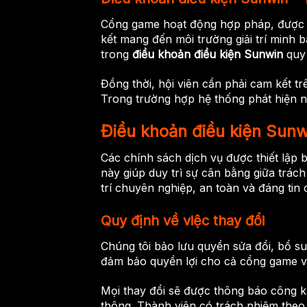
Cổng game hoạt động hợp pháp, được c
kết mang đến môi trường giải trí minh 
trong
điều khoản điều kiện Sunwin
quy
Đồng thời, hội viên cần phải cam kết t
Trong trường hợp hệ thống phát hiện ng
Điều khoản điều kiện Sunw
Các chính sách dịch vụ được thiết lập
này giúp duy trì sự cân bằng giữa trác
trí chuyên nghiệp, an toàn và đáng tin
Quy định về việc thay đổi
Chúng tôi bảo lưu quyền sửa đổi, bổ s
đảm bảo quyền lợi cho cả cổng game và
Mọi thay đổi sẽ được thông báo công kh
thông. Thành viên có trách nhiệm theo d