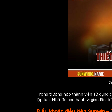
Qu
Trong trường hợp thành viên sử dụng c
lập tức. Nhờ đó các hành vi gian lận, l
Điều khoản điều kiện Sunwin – 