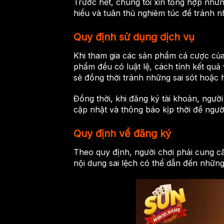
Trước hết, chúng tôi xin tổng hợp nhữ
hiểu và tuân thủ nghiêm túc để tránh
Quy định sử dụng dịch vụ
Khi tham gia các sản phẩm cá cược của
phẩm đều có luật lệ, cách tính kết quả v
sẻ đồng thời tránh những sai sót hoặc h
Đồng thời, khi đăng ký tài khoản, người
cập nhật và thông báo kịp thời để ngườ
Quy định về đăng ký
Theo quy định, người chơi phải cung c
nội dung sai lệch có thể dẫn đến những