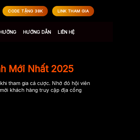
CODE TẶNG 38K
LINK THAM GIA
THƯỞNG
HƯỚNG DẪN
LIÊN HỆ
nh Mới Nhất 2025
khi tham gia cá cược. Nhờ đó hội viên
, mời khách hàng truy cập địa cổng