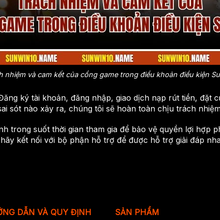
h nhiệm và cam kết của cổng game trong điều khoản điều kiện S
ăng ký tài khoản, đăng nhập, giao dịch nạp rút tiền, đặt
sai sót nào xảy ra, chúng tôi sẽ hoàn toàn chịu trách nhiệ
nh trong suốt thời gian tham gia để bảo vệ quyền lợi hợp
hãy kết nối với bộ phận hỗ trợ để được hỗ trợ giải đáp nh
NG DẪN VÀ QUY ĐỊNH
SẢN PHẨM