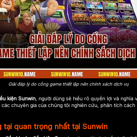
Giải đáp lý do cổng game thiết lập nên chính sách dịch vụ
iều kiện Sunwin
, người dùng sẽ hiểu rõ quyền lợi và nghĩa v
ác chuyên gia của chúng tôi nghiên cứu, phân tích cách 
tại quan trọng nhất tại Sunwin