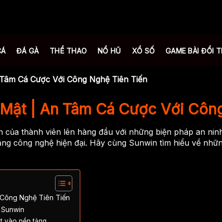
CÁ
ĐÁ GÀ
THỂ THAO
NỔ HŨ
XỔ SỐ
GAME BÀI ĐỔI 
 Tâm Cá Cược Với Công Nghệ Tiên Tiến
 Mật | An Tâm Cá Cược Với Công
n của thành viên lên hàng đầu với những biện pháp an ninh
n bằng công nghệ hiện đại. Hãy cùng Sunwin tìm hiểu về nh
 Công Nghệ Tiên Tiến
 Sunwin
t vào nền tảng