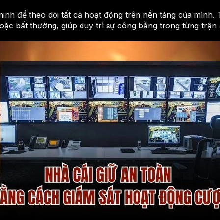
inh để theo dõi tất cả hoạt động trên nền tảng của mình.
hoặc bất thường, giúp duy trì sự công bằng trong từng trận