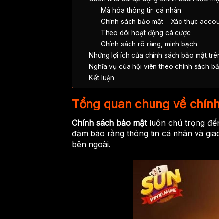
Mã hóa thông tin cá nhân
Chính sách bảo mật – Xác thực accou
Theo dõi hoạt động cá cược
Chính sách rõ ràng, minh bạch
Những lợi ích của chính sách bảo mật trê
Nghĩa vụ của hội viên theo chính sách b
Kết luận
Tổng quan chung về chín
Chính sách bảo mật
luôn chú trọng đến
đảm bảo rằng thông tin cá nhân và giao
bên ngoài.