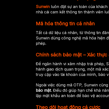
Sunwin
luôn đặt sự an toàn của khách
nhà cái cam kết thông tin thành viên lu
Mã hóa thông tin cá nhân
Tất cả dữ liệu cá nhân, từ thông tin 
Sunwin dùng công nghệ mã hóa hiện đại
phép.
Chính sách bảo mật – Xác thực
Để ngăn hành vi xâm nhập trái phép, S
hành giao dịch quan trọng, một mã xác
truy cập vào tài khoản của mình, bảo v
Ngoài việc dùng mã OTP, Sunwin cũng 
bảo mật
. Điều đó giúp hạn chế khả năn
lập mật khẩu an toàn để bảo vệ accoun
Theo dõi hoạt động cá cược