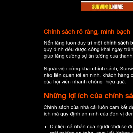
Chính sách rõ ràng, minh bạch
Nền tảng luôn duy trì một
chính sách 
quy định đều được công khai ngay trên 
giúp tăng cường sự tin tưởng của thành
Ngoài việc công khai chính sách, Sunw
nào liên quan tới an ninh, khách hàng 
của hội viên nhanh chóng, hiệu quả.
Những lợi ích của chính s
Chính sách của nhà cái luôn cam kết đe
ích mà quy định an ninh của đơn vị đem
Dữ liệu cá nhân của người chơi sẽ đ
môi trường an toàn, cam kết không c