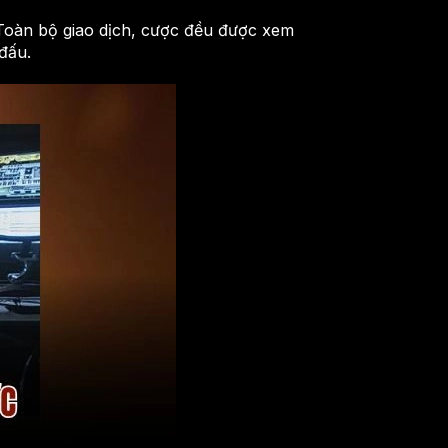
 Toàn bộ giao dịch, cược đều được xem
 đấu.