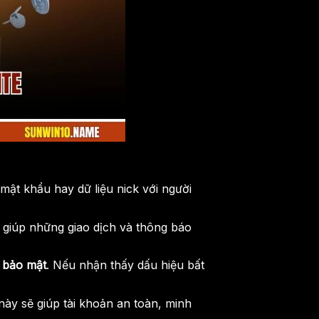
 mật khẩu hay dữ liệu nick với người
 giúp những giao dịch và thông báo
 bảo mật
. Nếu nhận thấy dấu hiệu bất
ày sẽ giúp tài khoản an toàn, minh