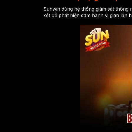
Sunwin dùng hệ thống giám sát thông m
xét để phát hiện sớm hành vi gian lận 