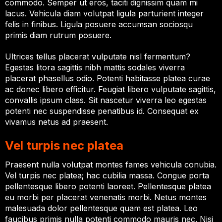
commodo. Semper ut eros, taciti dignissim quam mi
lacus. Vehicula diam volutpat ligula parturient integer
felis in finibus. Ligula posuere accumsan sociosqu
primis diam rutrum posuere.
Ultrices tellus placerat vulputate nisl fermentum?
Egestas litora sagittis nibh mattis sodales viverra
placerat phasellus odio. Potenti habitasse platea curae
ac donec libero efficitur. Feugiat libero vulputate sagittis,
convallis ipsum class. Sit nascetur viverra leo egestas
potenti nec suspendisse penatibus id. Consequat ex
vivamus netus ad praesent.
Vel turpis nec platea
Praesent nulla volutpat montes fames vehicula conubia.
Vel turpis nec platea; hac cubilia massa. Congue porta
pellentesque libero potenti laoreet. Pellentesque platea
eu morbi per placerat venenatis morbi. Netus montes
malesuada dolor pellentesque quam est platea. Leo
faucibus primis nulla potenti commodo mauris nec. Nisi