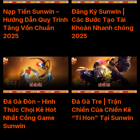
Nạp Tiền Sunwin –
Đăng Ký Sunwin |
Hướng Dẫn Quy Trình
Các Bước Tạo Tài
Tăng Vốn Chuẩn
Khoản Nhanh chóng
2025
2025
Đá Gà Đòn – Hình
Đá Gà Tre | Trận
Thức Chọi Kê Hot
Chiến Của Chiến Kê
Nhất Cổng Game
“Tí Hon” Tại Sunwin
Sunwin