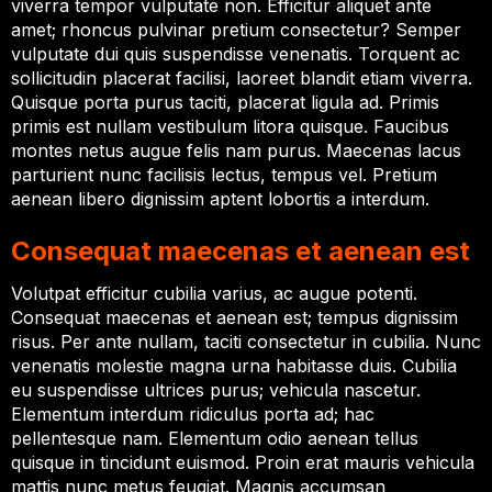
viverra tempor vulputate non. Efficitur aliquet ante
amet; rhoncus pulvinar pretium consectetur? Semper
vulputate dui quis suspendisse venenatis. Torquent ac
sollicitudin placerat facilisi, laoreet blandit etiam viverra.
Quisque porta purus taciti, placerat ligula ad. Primis
primis est nullam vestibulum litora quisque. Faucibus
montes netus augue felis nam purus. Maecenas lacus
parturient nunc facilisis lectus, tempus vel. Pretium
aenean libero dignissim aptent lobortis a interdum.
Consequat maecenas et aenean est
Volutpat efficitur cubilia varius, ac augue potenti.
Consequat maecenas et aenean est; tempus dignissim
risus. Per ante nullam, taciti consectetur in cubilia. Nunc
venenatis molestie magna urna habitasse duis. Cubilia
eu suspendisse ultrices purus; vehicula nascetur.
Elementum interdum ridiculus porta ad; hac
pellentesque nam. Elementum odio aenean tellus
quisque in tincidunt euismod. Proin erat mauris vehicula
mattis nunc metus feugiat. Magnis accumsan