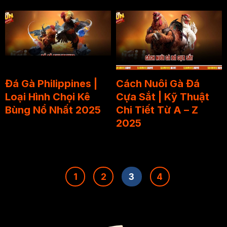
Đá Gà Philippines |
Cách Nuôi Gà Đá
Loại Hình Chọi Kê
Cựa Sắt | Kỹ Thuật
Bùng Nổ Nhất 2025
Chi Tiết Từ A – Z
2025
1
2
3
4