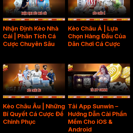
Nhận Định Kèo Nhà
Kèo Châu Á | Lựa
Cái | Phân Tích Cá
Chọn Hàng Đầu Của
Cược Chuyên Sâu
Dân Chơi Cá Cược
Kèo Châu Âu | Những
Tải App Sunwin –
Bí Quyết Cá Cược Để
Hướng Dẫn Cài Phần
Chinh Phục
Mềm Cho iOS &
Android