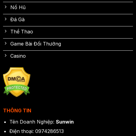
Nổ Hũ
Đá Gà
Thể Thao
Game Bài Đổi Thưởng
Casino
THÔNG TIN
Tên Doanh Nghiệp:
Sunwin
Điện thoại: 0974286513