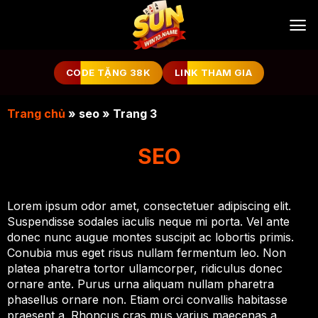
Bỏ
qua
nội
dung
CODE TẶNG 38K
LINK THAM GIA
Trang chủ
»
seo
»
Trang 3
SEO
Lorem ipsum odor amet, consectetuer adipiscing elit.
Suspendisse sodales iaculis neque mi porta. Vel ante
donec nunc augue montes suscipit ac lobortis primis.
Conubia mus eget risus nullam fermentum leo. Non
platea pharetra tortor ullamcorper, ridiculus donec
ornare ante. Purus urna aliquam nullam pharetra
phasellus ornare non. Etiam orci convallis habitasse
praesent a. Rhoncus cras mus varius maecenas a.