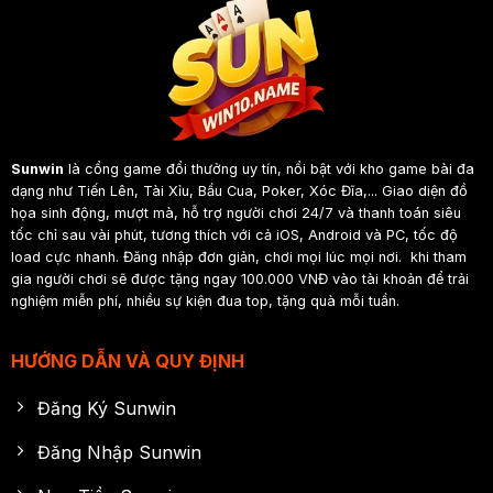
Sunwin
là cổng game đổi thưởng uy tín, nổi bật với kho game bài đa
dạng như Tiến Lên, Tài Xỉu, Bầu Cua, Poker, Xóc Đĩa,... Giao diện đồ
họa sinh động, mượt mà, hỗ trợ người chơi 24/7 và thanh toán siêu
tốc chỉ sau vài phút, tương thích với cả iOS, Android và PC, tốc độ
load cực nhanh. Đăng nhập đơn giản, chơi mọi lúc mọi nơi. khi tham
gia người chơi sẽ được tặng ngay 100.000 VNĐ vào tài khoản để trải
nghiệm miễn phí, nhiều sự kiện đua top, tặng quà mỗi tuần.
HƯỚNG DẪN VÀ QUY ĐỊNH
Đăng Ký Sunwin
Đăng Nhập Sunwin