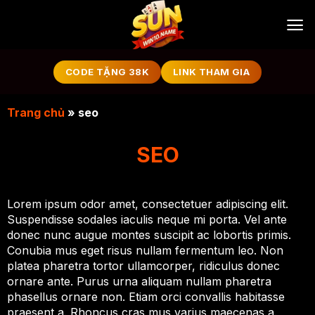
Bỏ
qua
nội
dung
CODE TẶNG 38K
LINK THAM GIA
Trang chủ
»
seo
SEO
Lorem ipsum odor amet, consectetuer adipiscing elit.
Suspendisse sodales iaculis neque mi porta. Vel ante
donec nunc augue montes suscipit ac lobortis primis.
Conubia mus eget risus nullam fermentum leo. Non
platea pharetra tortor ullamcorper, ridiculus donec
ornare ante. Purus urna aliquam nullam pharetra
phasellus ornare non. Etiam orci convallis habitasse
praesent a. Rhoncus cras mus varius maecenas a.