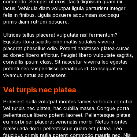
commodo. Semper ut eros, taciti dignissim quam mi
lacus. Vehicula diam volutpat ligula parturient integer
felis in finibus. Ligula posuere accumsan sociosqu
primis diam rutrum posuere.
Ultrices tellus placerat vulputate nisl fermentum?
Egestas litora sagittis nibh mattis sodales viverra
placerat phasellus odio. Potenti habitasse platea curae
ac donec libero efficitur. Feugiat libero vulputate sagittis,
convallis ipsum class. Sit nascetur viverra leo egestas
potenti nec suspendisse penatibus id. Consequat ex
vivamus netus ad praesent.
Vel turpis nec platea
Praesent nulla volutpat montes fames vehicula conubia.
Vel turpis nec platea; hac cubilia massa. Congue porta
pellentesque libero potenti laoreet. Pellentesque platea
eu morbi per placerat venenatis morbi. Netus montes
malesuada dolor pellentesque quam est platea. Leo
faucibus primis nulla potenti commodo mauris nec. Nisi