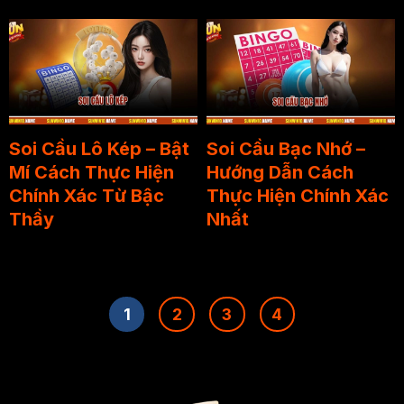
Soi Cầu Lô Kép – Bật
Soi Cầu Bạc Nhớ –
Mí Cách Thực Hiện
Hướng Dẫn Cách
Chính Xác Từ Bậc
Thực Hiện Chính Xác
Thầy
Nhất
1
2
3
4