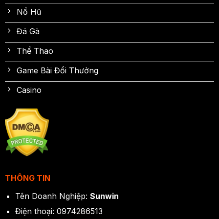
Nổ Hũ
Đá Gà
Thể Thao
Game Bài Đổi Thưởng
Casino
THÔNG TIN
Tên Doanh Nghiệp:
Sunwin
Điện thoại: 0974286513