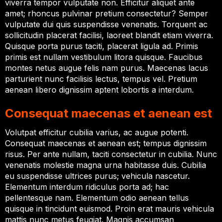
viverra tempor vulputate non. Efficitur aliquet ante
amet; rhoncus pulvinar pretium consectetur? Semper
vulputate dui quis suspendisse venenatis. Torquent ac
sollicitudin placerat facilisi, laoreet blandit etiam viverra.
Quisque porta purus taciti, placerat ligula ad. Primis
primis est nullam vestibulum litora quisque. Faucibus
montes netus augue felis nam purus. Maecenas lacus
parturient nunc facilisis lectus, tempus vel. Pretium
aenean libero dignissim aptent lobortis a interdum.
Consequat maecenas et aenean est
Volutpat efficitur cubilia varius, ac augue potenti.
Consequat maecenas et aenean est; tempus dignissim
risus. Per ante nullam, taciti consectetur in cubilia. Nunc
venenatis molestie magna urna habitasse duis. Cubilia
eu suspendisse ultrices purus; vehicula nascetur.
Elementum interdum ridiculus porta ad; hac
pellentesque nam. Elementum odio aenean tellus
quisque in tincidunt euismod. Proin erat mauris vehicula
mattis nunc metus feugiat. Magnis accumsan