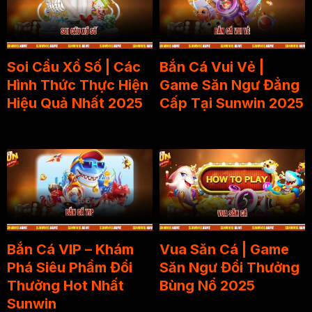
Soi Cầu Xổ Số | Các
Bắn Cá Vui Vẻ |
Hình Thức Thực Hiện
Game Săn Ngư Đẳng
Hiệu Quả Nhất 2025
Cấp Tại Sunwin 2025
Bắn Cá VIP – Khám
Vua Săn Cá | Game
Phá Siêu Phẩm Đổi
Săn Ngư Đổi Thưởng
Thưởng Hot Nhất
Bùng Nổ 2025
Sunwin