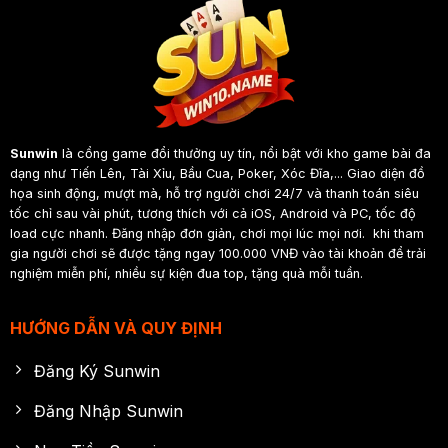
Sunwin
là cổng game đổi thưởng uy tín, nổi bật với kho game bài đa
dạng như Tiến Lên, Tài Xỉu, Bầu Cua, Poker, Xóc Đĩa,... Giao diện đồ
họa sinh động, mượt mà, hỗ trợ người chơi 24/7 và thanh toán siêu
tốc chỉ sau vài phút, tương thích với cả iOS, Android và PC, tốc độ
load cực nhanh. Đăng nhập đơn giản, chơi mọi lúc mọi nơi. khi tham
gia người chơi sẽ được tặng ngay 100.000 VNĐ vào tài khoản để trải
nghiệm miễn phí, nhiều sự kiện đua top, tặng quà mỗi tuần.
HƯỚNG DẪN VÀ QUY ĐỊNH
Đăng Ký Sunwin
Đăng Nhập Sunwin