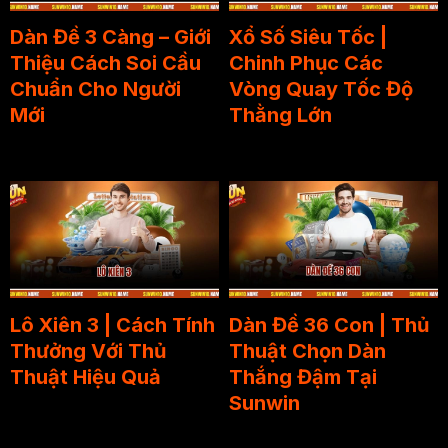
Dàn Đề 3 Càng – Giới
Xổ Số Siêu Tốc |
Thiệu Cách Soi Cầu
Chinh Phục Các
Chuẩn Cho Người
Vòng Quay Tốc Độ
Mới
Thằng Lớn
Lô Xiên 3 | Cách Tính
Dàn Đề 36 Con | Thủ
Thưởng Với Thủ
Thuật Chọn Dàn
Thuật Hiệu Quả
Thắng Đậm Tại
Sunwin