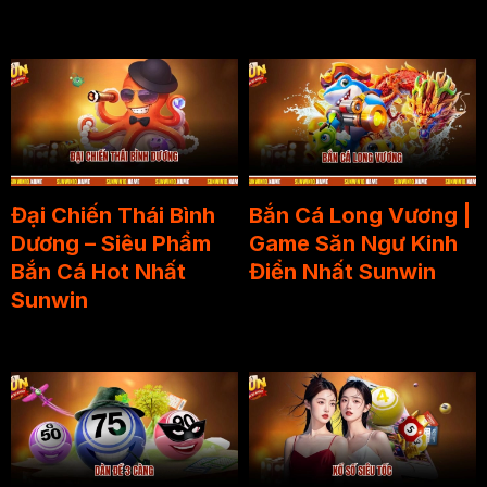
Đại Chiến Thái Bình
Bắn Cá Long Vương |
Dương – Siêu Phẩm
Game Săn Ngư Kinh
Bắn Cá Hot Nhất
Điển Nhất Sunwin
Sunwin